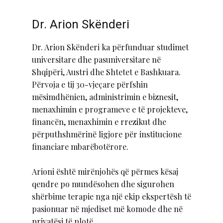
Dr. Arion Skënderi
Dr. Arion Skënderi ka përfunduar studimet
universitare dhe pasuniversitare në
Shqipëri, Austri dhe Shtetet e Bashkuara.
Përvoja e tij 30-vjeçare përfshin
mësimdhënien, administrimin e biznesit,
menaxhimin e programeve e të projekteve,
financën, menaxhimin e rrezikut dhe
përputhshmërinë ligjore për institucione
financiare mbarëbotërore.
Arioni është mirënjohës që përmes kësaj
qendre po mundësohen dhe sigurohen
shërbime terapie nga një ekip ekspertësh të
pasionuar në mjediset më komode dhe në
privatësi të plotë.