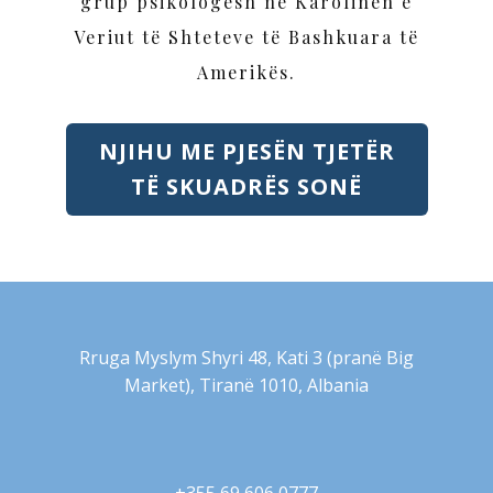
grup psikologësh në Karolinën e
Veriut të Shteteve të Bashkuara të
Amerikës.
NJIHU ME PJESËN TJETËR
TË SKUADRËS SONË
Rruga Myslym Shyri 48, Kati 3 (pranë Big
Market), Tiranë 1010, Albania