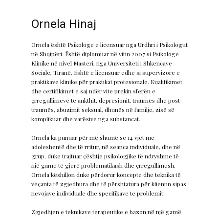
Ornela Hinaj
Ornela është Psikologe e licensuar nga Urdhri i Psikologut
në Shqipëri. Është diplomuar në vitin 2007 si Psikologe
Klinike në nivel Masteri, nga Universiteti i Shkencave
Sociale, Tiranë. Është e licensuar edhe si supervizore e
praktikave klinike për praktikat profesionale. Kualifikimet
dhe certifikimet e saj ndër vite prekin sferën e
çrregullimeve të ankthit, depresionit, traumës dhe post-
traumës, abuzimit seksual, dhunës në familje, zisë së
komplikuar dhe varësive nga substancat.
Ornela ka punuar për më shumë se 14 vjet me
adoleshentë dhe të rritur, në seanca individuale, dhe në
grup, duke trajtuar çështje psikologjike të ndryshme të
një game të gjerë problematikash dhe çrregullimesh.
Ornela këshillon duke përdorur koncepte dhe teknika të
veçanta të zgjedhura dhe të përshtatura për klientin sipas
nevojave individuale dhe specifikave te problemit.
Zgjedhjen e teknikave terapeutike e bazon në një gamë