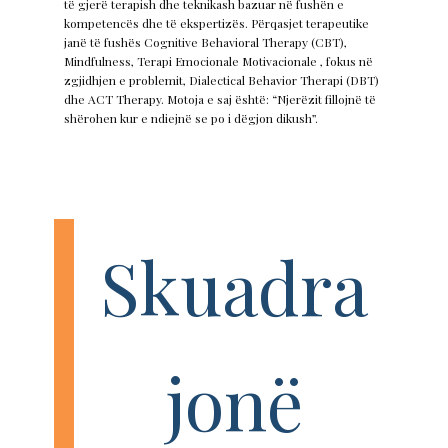
të gjerë terapish dhe teknikash bazuar në fushën e
kompetencës dhe të ekspertizës. Përqasjet terapeutike
janë të fushës Cognitive Behavioral Therapy (CBT),
Mindfulness, Terapi Emocionale Motivacionale , fokus në
zgjidhjen e problemit, Dialectical Behavior Therapi (DBT)
dhe ACT Therapy. Motoja e saj është: “Njerëzit fillojnë të
shërohen kur e ndiejnë se po i dëgjon dikush”.
Skuadra
jonë