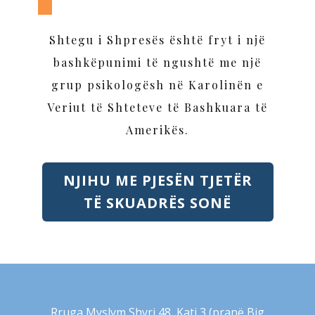
Shtegu i Shpresës është fryt i një
bashkëpunimi të ngushtë me një
grup psikologësh në Karolinën e
Veriut të Shteteve të Bashkuara të
Amerikës.
NJIHU ME PJESËN TJETËR
TË SKUADRËS SONË
Rruga Myslym Shyri 48, Kati 3 (pranë Big