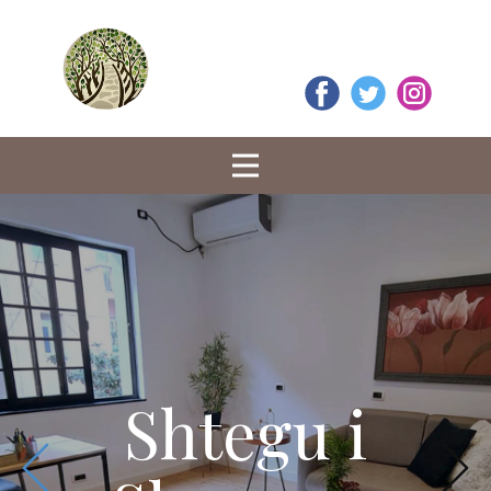
Sht​egu​​ i