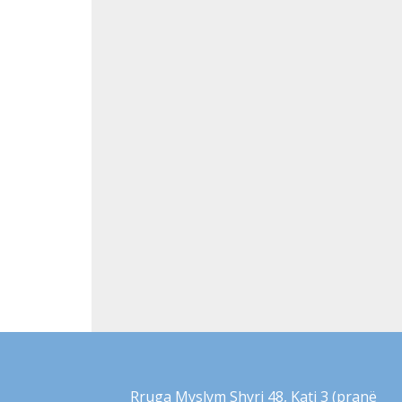
Rruga Myslym Shyri 48, Kati 3 (pranë